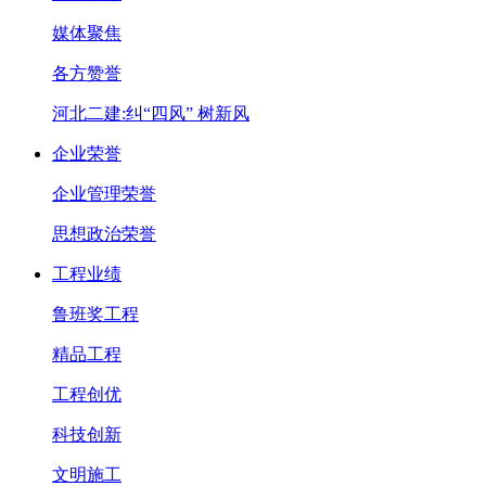
媒体聚焦
各方赞誉
河北二建:纠“四风” 树新风
企业荣誉
企业管理荣誉
思想政治荣誉
工程业绩
鲁班奖工程
精品工程
工程创优
科技创新
文明施工