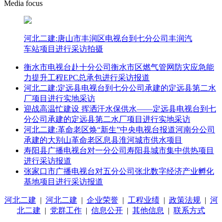
Media focus
河北二建:唐山市丰润区电视台到七分公司丰润汽
车站项目进行采访拍摄
衡水市电视台赴十分公司衡水市区燃气管网防灾应急能
力提升工程EPC总承包进行采访报道
河北二建:定远县电视台到七分公司承建的定远县第二水
厂项目进行实地采访
迎战高温忙建设 挥洒汗水保供水——定远县电视台到七
分公司承建的定远县第二水厂项目进行实地采访
河北二建:革命老区焕“新生”中央电视台报道河南分公司
承建的大别山革命老区息县淮河城市供水项目
寿阳县广播电视台对一分公司寿阳县城市集中供热项目
进行采访报道
张家口市广播电视台对五分公司张北数字经济产业孵化
基地项目进行采访报道
河北二建
|
河北二建
|
企业荣誉
|
工程业绩
|
政策法规
|
河
北二建
|
党群工作
|
信息公开
|
其他信息
|
联系方式