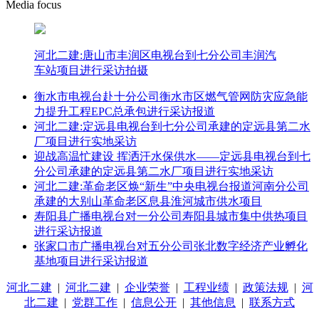
Media focus
河北二建:唐山市丰润区电视台到七分公司丰润汽
车站项目进行采访拍摄
衡水市电视台赴十分公司衡水市区燃气管网防灾应急能
力提升工程EPC总承包进行采访报道
河北二建:定远县电视台到七分公司承建的定远县第二水
厂项目进行实地采访
迎战高温忙建设 挥洒汗水保供水——定远县电视台到七
分公司承建的定远县第二水厂项目进行实地采访
河北二建:革命老区焕“新生”中央电视台报道河南分公司
承建的大别山革命老区息县淮河城市供水项目
寿阳县广播电视台对一分公司寿阳县城市集中供热项目
进行采访报道
张家口市广播电视台对五分公司张北数字经济产业孵化
基地项目进行采访报道
河北二建
|
河北二建
|
企业荣誉
|
工程业绩
|
政策法规
|
河
北二建
|
党群工作
|
信息公开
|
其他信息
|
联系方式