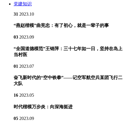
党建知识
31
2023.10
“燕赵楷模”曲宪忠：有了初心，就是一辈子的事
03
2023.09
“全国道德模范”王锦萍：三十七年如一日，坚持在岛上
当村医
01
2023.07
奋飞新时代的“空中铁拳”——记空军航空兵某团飞行二
大队
16
2023.05
时代楷模万步炎：向深海挺进
05
2023.09