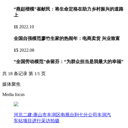
“燕赵楷模”崔献民：将生命定格在助力乡村振兴的道路
上
11
2022.10
全国自强模范廖竹生家的热闹年：电商卖货 兴业致富
15
2022.08
“全国劳动模范”余留芬：“为群众担当是我最大的幸福”
共 18 条记录 第 1/1 页
媒体聚焦
Media focus
河北二建:唐山市丰润区电视台到七分公司丰润汽
车站项目进行采访拍摄