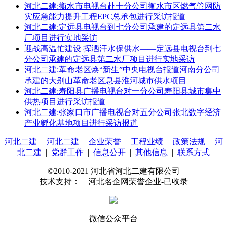
河北二建:衡水市电视台赴十分公司衡水市区燃气管网防
灾应急能力提升工程EPC总承包进行采访报道
河北二建:定远县电视台到七分公司承建的定远县第二水
厂项目进行实地采访
迎战高温忙建设 挥洒汗水保供水——定远县电视台到七
分公司承建的定远县第二水厂项目进行实地采访
河北二建:革命老区焕“新生”中央电视台报道河南分公司
承建的大别山革命老区息县淮河城市供水项目
河北二建:寿阳县广播电视台对一分公司寿阳县城市集中
供热项目进行采访报道
河北二建:张家口市广播电视台对五分公司张北数字经济
产业孵化基地项目进行采访报道
河北二建
|
河北二建
|
企业荣誉
|
工程业绩
|
政策法规
|
河
北二建
|
党群工作
|
信息公开
|
其他信息
|
联系方式
©2010-2021 河北省河北二建有限公司
技术支持： 河北名企网荣誉企业-已收录
微信公众平台