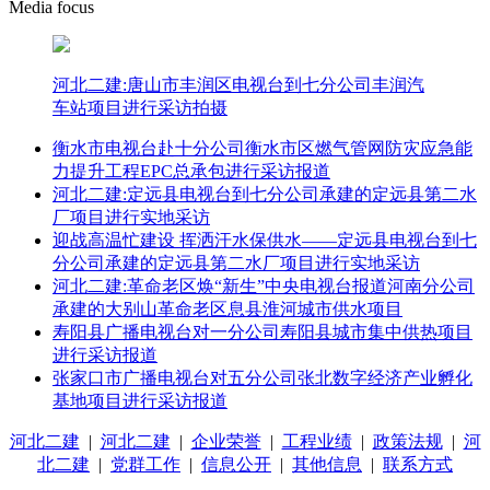
Media focus
河北二建:唐山市丰润区电视台到七分公司丰润汽
车站项目进行采访拍摄
衡水市电视台赴十分公司衡水市区燃气管网防灾应急能
力提升工程EPC总承包进行采访报道
河北二建:定远县电视台到七分公司承建的定远县第二水
厂项目进行实地采访
迎战高温忙建设 挥洒汗水保供水——定远县电视台到七
分公司承建的定远县第二水厂项目进行实地采访
河北二建:革命老区焕“新生”中央电视台报道河南分公司
承建的大别山革命老区息县淮河城市供水项目
寿阳县广播电视台对一分公司寿阳县城市集中供热项目
进行采访报道
张家口市广播电视台对五分公司张北数字经济产业孵化
基地项目进行采访报道
河北二建
|
河北二建
|
企业荣誉
|
工程业绩
|
政策法规
|
河
北二建
|
党群工作
|
信息公开
|
其他信息
|
联系方式