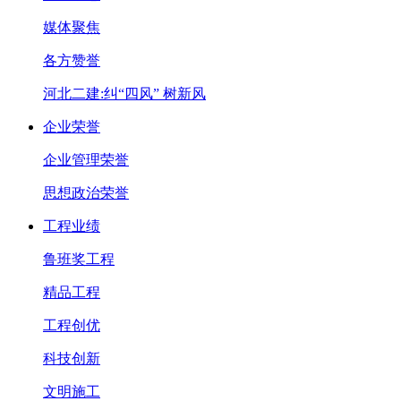
媒体聚焦
各方赞誉
河北二建:纠“四风” 树新风
企业荣誉
企业管理荣誉
思想政治荣誉
工程业绩
鲁班奖工程
精品工程
工程创优
科技创新
文明施工